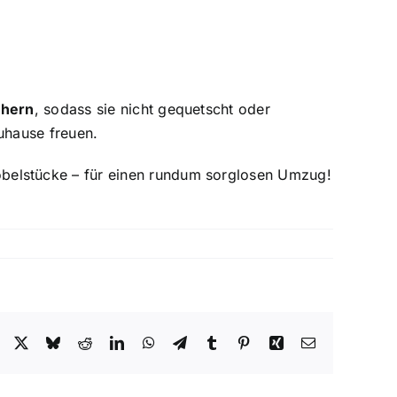
chern
, sodass sie nicht gequetscht oder
uhause freuen.
belstücke – für einen rundum sorglosen Umzug!
Facebook
X
Bluesky
Reddit
LinkedIn
WhatsApp
Telegram
Tumblr
Pinterest
Xing
E-
Mail