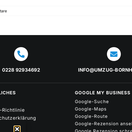
tare
0228 92934692
INFO@UMZUG-BORNH
LICHES
GOOGLE MY BUSINESS
Google-Suche
Google-Maps
Richtlinie
Google-Route
chutzerklärung
Google-Rezension ans
Google Rezension schr