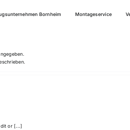
gsunternehmen Bornheim
Montageservice
V
 angegeben.
geschrieben.
it or [...]