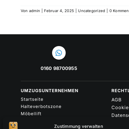
Von
admin
|
Februar 4, 2025
|
Uncategorized
|
0 Kommen
0160 98700955
UMZUGSUNTERNEHMEN
RECHT
Startseite
AGB
Halteverbotszone
Cookie-
Möbellift
Datens
Montageservice
FAQ
Zustimmung verwalten
Verpackunsmaterial