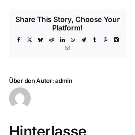
Share This Story, Choose Your
Platform!
Facebook
X
Bluesky
Reddit
LinkedIn
WhatsApp
Telegram
Tumblr
Pinterest
Xing
E-
Mail
Über den Autor:
admin
Hinterlasse